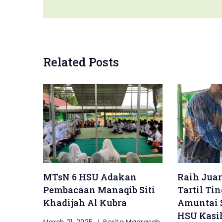
Related Posts
MTsN 6 HSU Adakan
Raih Juar
Pembacaan Manaqib Siti
Tartil Ti
Khadijah Al Kubra
Amuntai S
HSU Kasih