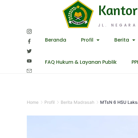
Skip
Kantor
to
content
JL. NEGARA
Beranda
Profil
Berita
FAQ Hukum & Layanan Publik
PP
Home
Profil
Berita Madrasah
MTsN 6 HSU Laksa