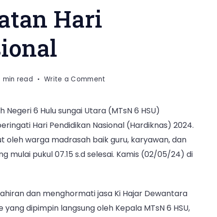
atan Hari
ional
on
2 min read
Write a Comment
MTsN
6
 Negeri 6 Hulu sungai Utara (MTsN 6 HSU)
HSU
ngati Hari Pendidikan Nasional (Hardiknas) 2024.
Laksanakan
Upacara
t oleh warga madrasah baik guru, karyawan, dan
Peringatan
 mulai pukul 07.15 s.d selesai. Kamis (02/05/24) di
Hari
Pendidikan
Nasional
lahiran dan menghormati jasa Ki Hajar Dewantara
me yang dipimpin langsung oleh Kepala MTsN 6 HSU,