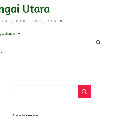
ngai Utara
TAI, KAB. HSU, 71418
gaduan
Searc