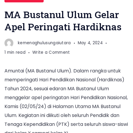
MA Bustanul Ulum Gelar
Apel Peringati Hardiknas
kemenaghulusungaiutara
May 4, 2024
on
1 min read
Write a Comment
MA
Bustanul
Amuntai (MA Bustanul Ulum). Dalam rangka untuk
Ulum
memperingati Hari Pendidikan Nasional (Hardiknas)
Gelar
Apel
Tahun 2024, sesuai edaran MA Bustanul Ulum
Peringati
menggelar apel peringatan Hari Pendidikan Nasional,
Hardiknas
Kamis (02/05/24) di Halaman Utama MA Bustanul
Ulum. Kegiatan ini diikuti oleh seluruh Pendidik dan
Tenaga Kependidikan (PTK) serta seluruh siswa-siswi