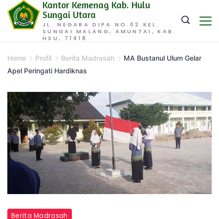
Kantor Kemenag Kab. Hulu
Skip
Sungai Utara
to
JL. NEGARA DIPA NO.02 KEL.
SUNGAI MALANG, AMUNTAI, KAB.
content
HSU, 71418
Home
Profil
Berita Madrasah
MA Bustanul Ulum Gelar
Apel Peringati Hardiknas
Berita Madrasah