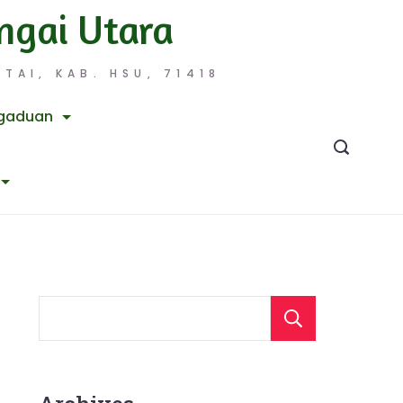
ngai Utara
TAI, KAB. HSU, 71418
gaduan
Searc