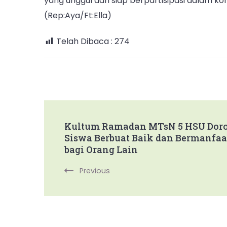
yang unggul dan siap berpartisipasi dalam komp
(Rep:Aya/Ft:Ella)
Telah Dibaca :
274
Post
Kultum Ramadan MTsN 5 HSU Dor
Siswa Berbuat Baik dan Bermanfaa
Navigation
bagi Orang Lain
Previous