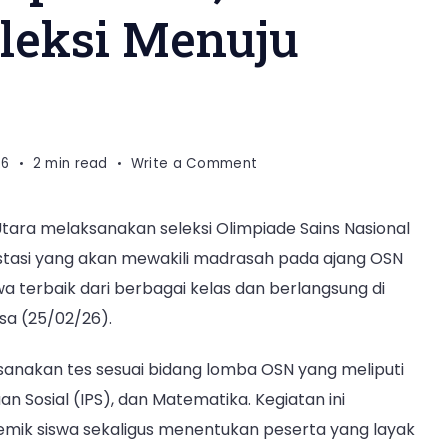
leksi Menuju
on
26
2 min read
Write a Comment
Jaring
Siswa
tara melaksanakan seleksi Olimpiade Sains Nasional
Berprestasi,
stasi yang akan mewakili madrasah pada ajang OSN
MTsN
5
iswa terbaik dari berbagai kelas dan berlangsung di
HSU
sa (25/02/26).
Adakan
Seleksi
ksanakan tes sesuai bidang lomba OSN yang meliputi
Menuju
n Sosial (IPS), dan Matematika. Kegiatan ini
OSN-
K
ik siswa sekaligus menentukan peserta yang layak