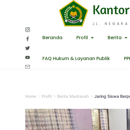
Skip
Kantor
to
content
JL. NEGARA
Beranda
Profil
Berita
FAQ Hukum & Layanan Publik
PP
Home
Profil
Berita Madrasah
Jaring Siswa Ber