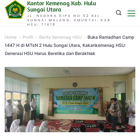
Kantor Kemenag Kab. Hulu
Skip
Sungai Utara
to
JL. NEGARA DIPA NO.02 KEL.
SUNGAI MALANG, AMUNTAI, KAB.
content
HSU, 71418
Home
Profil
Berita Kemenag HSU
Buka Ramadhan Camp
1447 H di MTsN 2 Hulu Sungai Utara, Kakankemenag HSU:
Generasi HSU Harus Beretika dan Berakhlak