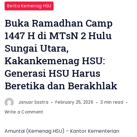
Berita Kemenag HSU
Buka Ramadhan Camp
1447 H di MTsN 2 Hulu
Sungai Utara,
Kakankemenag HSU:
Generasi HSU Harus
Beretika dan Berakhlak
Januar Sastra
February 25, 2026
3 min read
on
Write a Comment
Buka
Ramadhan
Amuntai (Kemenag HSU) – Kantor Kementerian
Camp