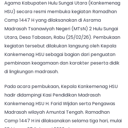
Agama Kabupaten Hulu Sungai Utara (Kankemenag
1447
H
HSU) secara resmi membuka kegiatan Ramadhan
di
Camp 1447 H yang dilaksanakan di Asrama
MTsN
Madrasah Tsanawiyah Negeri (MTsN) 2 Hulu Sungai
2
Utara, Desa Tabasan, Rabu (25/02/26). Pembukaan
Hulu
Sungai
kegiatan tersebut dilakukan langsung oleh Kepala
Utara,
Kankemenag HSU sebagai bagian dari penguatan
Kakankemenag
pembinaan keagamaan dan karakter peserta didik
HSU:
di lingkungan madrasah.
Generasi
HSU
Pada acara pembukaan, Kepala Kankemenag HSU
Harus
Beretika
hadir didampingi Kasi Pendidikan Madrasah
dan
Kankemenag HSU H. Farid Wijdan serta Pengawas
Berakhlak
Madrasah wilayah Amuntai Tengah. Ramadhan
Camp 1447 H ini dilaksanakan selama tiga hari, mulai