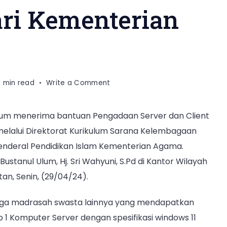
ri Kementerian
on
2 min read
Write a Comment
MA
Bustanul
Ulum menerima bantuan Pengadaan Server dan Client
Ulum
melalui Direktorat Kurikulum Sarana Kelembagaan
Terima
Paket
enderal Pendidikan Islam Kementerian Agama.
Bantuan
ustanul Ulum, Hj. Sri Wahyuni, S.Pd di Kantor Wilayah
CBT
an, Senin, (29/04/24).
dari
Kementerian
iga madrasah swasta lainnya yang mendapatkan
Agama
p 1 Komputer Server dengan spesifikasi windows 11