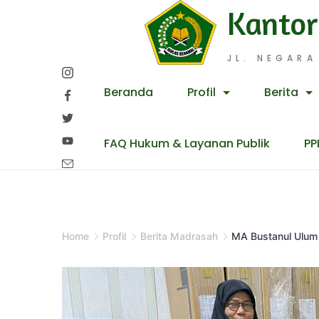
Skip
Kantor
to
content
JL. NEGARA
Beranda
Profil
Berita
FAQ Hukum & Layanan Publik
PP
Home
Profil
Berita Madrasah
MA Bustanul Ulum