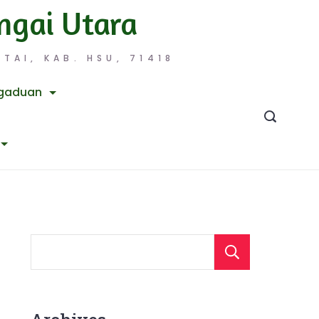
ngai Utara
TAI, KAB. HSU, 71418
gaduan
Searc