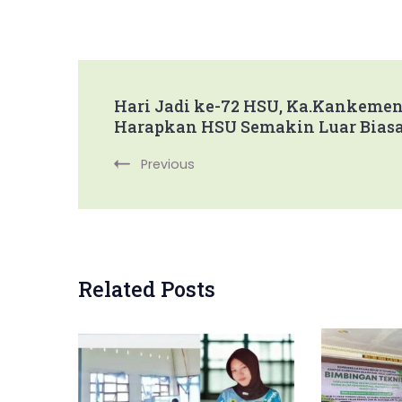
Post
Hari Jadi ke-72 HSU, Ka.Kankeme
Harapkan HSU Semakin Luar Bias
Navigation
Previous
Related Posts