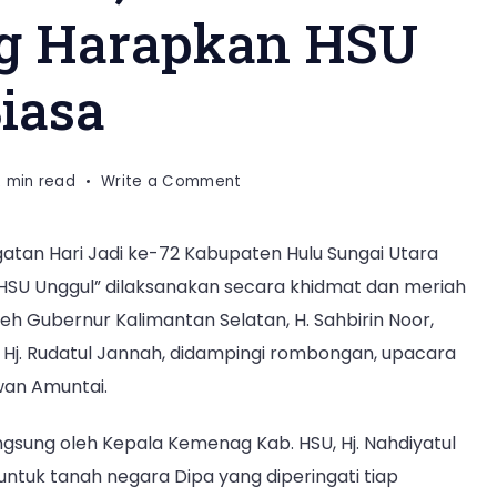
g Harapkan HSU
iasa
on
2 min read
Write a Comment
Hari
Jadi
tan Hari Jadi ke-72 Kabupaten Hulu Sungai Utara
ke-
SU Unggul” dilaksanakan secara khidmat dan meriah
72
HSU,
leh Gubernur Kalimantan Selatan, H. Sahbirin Noor,
Ka.Kankemenag
 Hj. Rudatul Jannah, didampingi rombongan, upacara
Harapkan
wan Amuntai.
HSU
Semakin
langsung oleh Kepala Kemenag Kab. HSU, Hj. Nahdiyatul
Luar
Biasa
ntuk tanah negara Dipa yang diperingati tiap