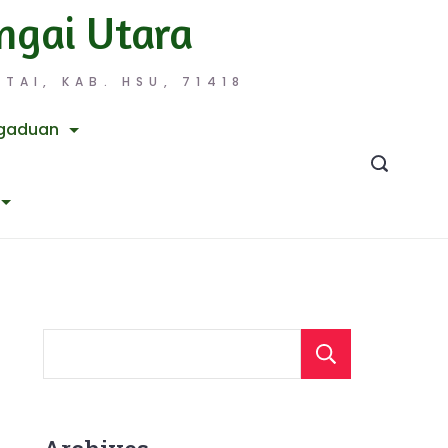
ngai Utara
TAI, KAB. HSU, 71418
gaduan
Searc