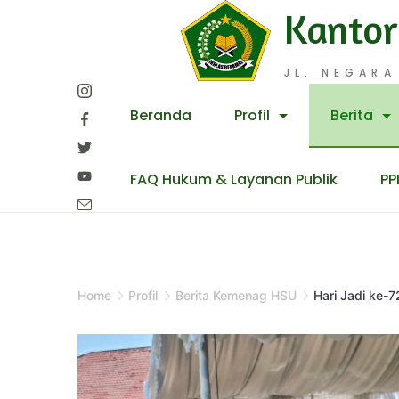
Skip
Kantor
to
content
JL. NEGARA
Beranda
Profil
Berita
FAQ Hukum & Layanan Publik
PP
Home
Profil
Berita Kemenag HSU
Hari Jadi ke-