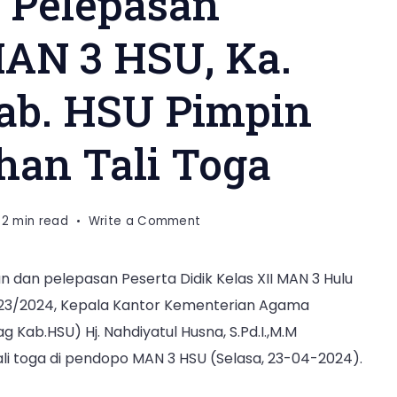
 Pelepasan
MAN 3 HSU, Ka.
b. HSU Pimpin
han Tali Toga
on
2 min read
Write a Comment
Perpisahan
dan
 dan pelepasan Peserta Didik Kelas XII MAN 3 Hulu
Pelepasan
023/2024, Kepala Kantor Kementerian Agama
Peserta
Didik
Kab.HSU) Hj. Nahdiyatul Husna, S.Pd.I.,M.M
MAN
i toga di pendopo MAN 3 HSU (Selasa, 23-04-2024).
3
HSU,