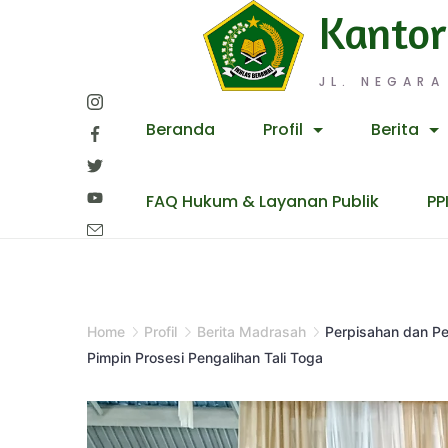
Skip
Kantor
to
content
JL. NEGARA
Beranda
Profil
Berita
FAQ Hukum & Layanan Publik
PP
Home
Profil
Berita Madrasah
Perpisahan dan P
Pimpin Prosesi Pengalihan Tali Toga