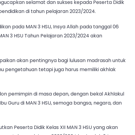
gucapkan selamat dan sukses kepada Peserta Didik
Ka.
endidikan di tahun pelajaran 2023/2024.
Kankemenag
Kab.
dikan pada MAN 3 HSU, Insya Allah pada tanggal 06
HSU
Pimpin
II MAN 3 HSU Tahun Pelajaran 2023/2024 akan
Prosesi
Pengalihan
Tali
mpaikan akan pentingnya bagi lulusan madrasah untuk
Toga
mu pengetahuan tetapi juga harus memiliki akhlak
lon pemimpin di masa depan, dengan bekal Akhlakul
bu Guru di MAN 3 HSU, semoga bangsa, negara, dan
utkan Peserta Didik Kelas XII MAN 3 HSU yang akan