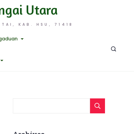
ngai Utara
TAI, KAB. HSU, 71418
gaduan
Searc