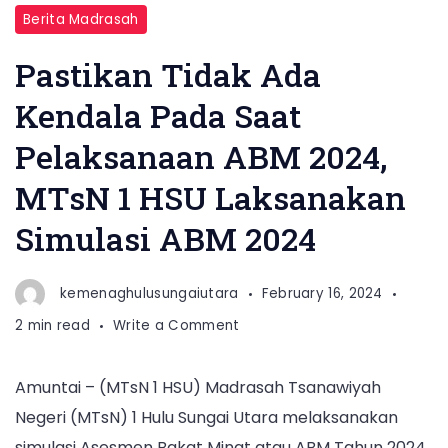
Berita Madrasah
Pastikan Tidak Ada
Kendala Pada Saat
Pelaksanaan ABM 2024,
MTsN 1 HSU Laksanakan
Simulasi ABM 2024
kemenaghulusungaiutara
February 16, 2024
on
2 min read
Write a Comment
Pastikan
Tidak
Amuntai – (MTsN 1 HSU) Madrasah Tsanawiyah
Ada
Negeri (MTsN) 1 Hulu Sungai Utara melaksanakan
Kendala
Pada
simulasi Asesmen Bakat Minat atau ABM Tahun 2024