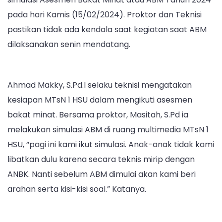
Saat
pada hari Kamis (15/02/2024). Proktor dan Teknisi
Pelaksanaan
pastikan tidak ada kendala saat kegiatan saat ABM
ABM
dilaksanakan senin mendatang.
2024,
MTsN
1
HSU
Ahmad Makky, S.Pd.I selaku teknisi mengatakan
Laksanakan
kesiapan MTsN 1 HSU dalam mengikuti asesmen
Simulasi
bakat minat. Bersama proktor, Masitah, S.Pd ia
ABM
melakukan simulasi ABM di ruang multimedia MTsN 1
2024
HSU, “pagi ini kami ikut simulasi. Anak-anak tidak kami
libatkan dulu karena secara teknis mirip dengan
ANBK. Nanti sebelum ABM dimulai akan kami beri
arahan serta kisi-kisi soal.” Katanya.