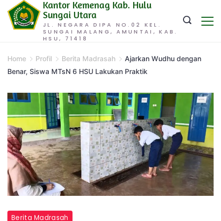
Kantor Kemenag Kab. Hulu
Skip
Sungai Utara
to
JL. NEGARA DIPA NO.02 KEL.
SUNGAI MALANG, AMUNTAI, KAB.
content
HSU, 71418
Home
Profil
Berita Madrasah
Ajarkan Wudhu dengan
Benar, Siswa MTsN 6 HSU Lakukan Praktik
Berita Madrasah