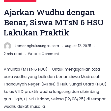
Ajarkan Wudhu dengan
Benar, Siswa MTsN 6 HSU
Lakukan Praktik
kemenaghulusungaiutara
August 12, 2025
on
2 min read
Write a Comment
Ajarkan
Wudhu
Amuntai (MTsN 6 HSU) – Untuk mengajarkan tata
dengan
cara wudhu yang baik dan benar, siswa Madrasah
Benar,
Siswa
Tsanawiyah Negeri (MTsN) 6 Hulu Sungai Utara (HSU)
MTsN
kelas VII D praktik wudhu langsung dan dibimbing
6
guru Fiqih, Hj. Sri Fitriana, Selasa (12/08/25) di tempat
HSU
wudhu dekat musalla.
Lakukan