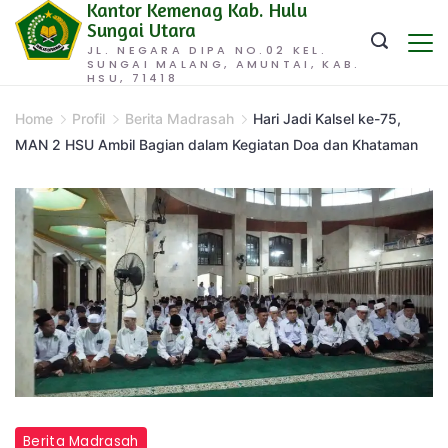
Kantor Kemenag Kab. Hulu
Skip
Sungai Utara
to
JL. NEGARA DIPA NO.02 KEL.
SUNGAI MALANG, AMUNTAI, KAB.
content
HSU, 71418
Home
Profil
Berita Madrasah
Hari Jadi Kalsel ke-75,
MAN 2 HSU Ambil Bagian dalam Kegiatan Doa dan Khataman
Berita Madrasah