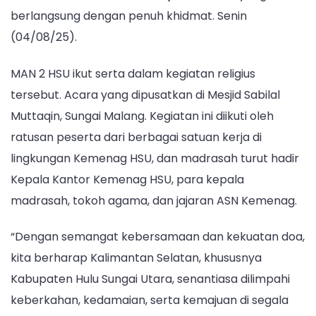
HSU
berlangsung dengan penuh khidmat. Senin
Ambil
Bagian
(04/08/25).
dalam
Kegiatan
MAN 2 HSU ikut serta dalam kegiatan religius
Doa
tersebut. Acara yang dipusatkan di Mesjid Sabilal
dan
Muttaqin, Sungai Malang. Kegiatan ini diikuti oleh
Khataman
ratusan peserta dari berbagai satuan kerja di
lingkungan Kemenag HSU, dan madrasah turut hadir
Kepala Kantor Kemenag HSU, para kepala
madrasah, tokoh agama, dan jajaran ASN Kemenag.
“Dengan semangat kebersamaan dan kekuatan doa,
kita berharap Kalimantan Selatan, khususnya
Kabupaten Hulu Sungai Utara, senantiasa dilimpahi
keberkahan, kedamaian, serta kemajuan di segala