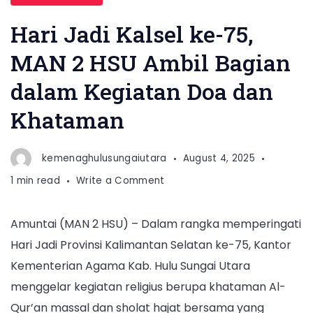
Hari Jadi Kalsel ke-75,
MAN 2 HSU Ambil Bagian
dalam Kegiatan Doa dan
Khataman
kemenaghulusungaiutara
August 4, 2025
on
1 min read
Write a Comment
Hari
Jadi
Amuntai (MAN 2 HSU) – Dalam rangka memperingati
Kalsel
Hari Jadi Provinsi Kalimantan Selatan ke-75, Kantor
ke-
75,
Kementerian Agama Kab. Hulu Sungai Utara
MAN
menggelar kegiatan religius berupa khataman Al-
2
Qur’an massal dan sholat hajat bersama yang