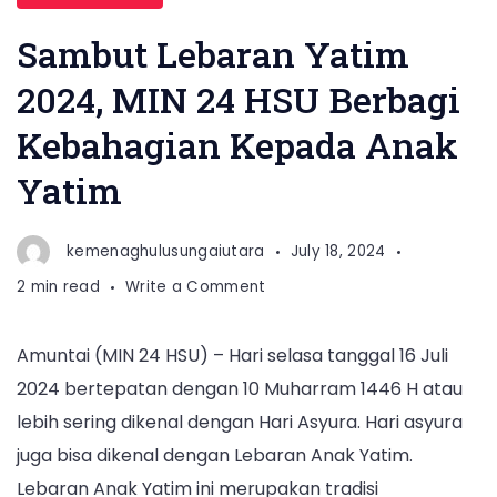
Sambut Lebaran Yatim
2024, MIN 24 HSU Berbagi
Kebahagian Kepada Anak
Yatim
kemenaghulusungaiutara
July 18, 2024
on
2 min read
Write a Comment
Sambut
Lebaran
Amuntai (MIN 24 HSU) – Hari selasa tanggal 16 Juli
Yatim
2024 bertepatan dengan 10 Muharram 1446 H atau
2024,
MIN
lebih sering dikenal dengan Hari Asyura. Hari asyura
24
juga bisa dikenal dengan Lebaran Anak Yatim.
HSU
Lebaran Anak Yatim ini merupakan tradisi