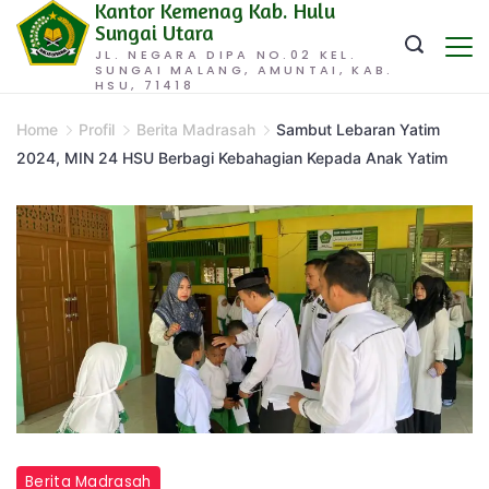
Kantor Kemenag Kab. Hulu
Skip
Sungai Utara
to
JL. NEGARA DIPA NO.02 KEL.
SUNGAI MALANG, AMUNTAI, KAB.
content
HSU, 71418
Home
Profil
Berita Madrasah
Sambut Lebaran Yatim
2024, MIN 24 HSU Berbagi Kebahagian Kepada Anak Yatim
Berita Madrasah