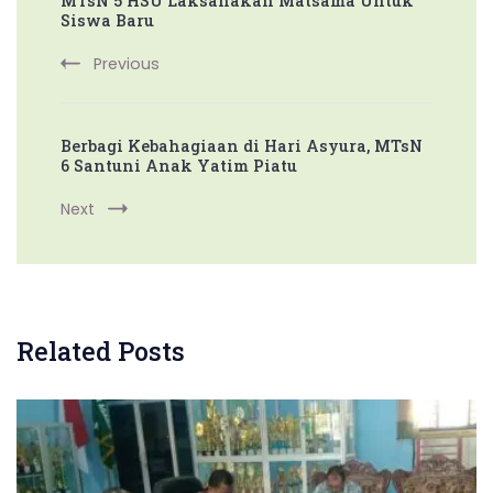
MTsN 5 HSU Laksanakan Matsama Untuk
Navigation
Siswa Baru
Previous
Berbagi Kebahagiaan di Hari Asyura, MTsN
6 Santuni Anak Yatim Piatu
Next
Related Posts