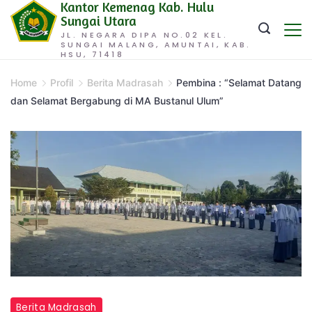
Kantor Kemenag Kab. Hulu
Skip
Sungai Utara
to
JL. NEGARA DIPA NO.02 KEL.
SUNGAI MALANG, AMUNTAI, KAB.
content
HSU, 71418
Home
Profil
Berita Madrasah
Pembina : “Selamat Datang
dan Selamat Bergabung di MA Bustanul Ulum”
Berita Madrasah