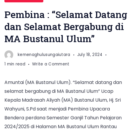
Pembina : “Selamat Datang
dan Selamat Bergabung di
MA Bustanul Ulum”
kemenaghulusungaiutara
July 18, 2024
on
1 min read
Write a Comment
Pembina
:
Amuntai (MA Bustanul Ulum). “Selamat datang dan
“Selamat
selamat bergabung di MA Bustanul Ulum” Ucap
Datang
dan
Kepala Madrasah Aliyah (MA) Bustanul Ulum, Hj. Sri
Selamat
Wahyuni, S.Pd saat menjadi Pembina Upacara
Bergabung
Bendera perdana Semester Ganjil Tahun Pelajaran
di
2024/2025 di Halaman MA Bustanul Ulum Rantau
MA