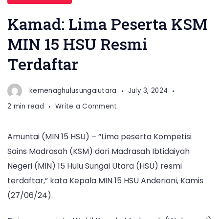
Kamad: Lima Peserta KSM
MIN 15 HSU Resmi
Terdaftar
kemenaghulusungaiutara
July 3, 2024
on
2 min read
Write a Comment
Kamad:
Lima
Amuntai (MIN 15 HSU) – “Lima peserta Kompetisi
Peserta
Sains Madrasah (KSM) dari Madrasah Ibtidaiyah
KSM
MIN
Negeri (MIN) 15 Hulu Sungai Utara (HSU) resmi
15
terdaftar,” kata Kepala MIN 15 HSU Anderiani, Kamis
HSU
(27/06/24).
Resmi
Terdaftar