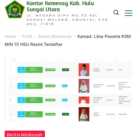
Kantor Kemenag Kab. Hulu
Skip
Sungai Utara
to
JL. NEGARA DIPA NO.02 KEL.
SUNGAI MALANG, AMUNTAI, KAB.
content
HSU, 71418
Home
Profil
Berita Madrasah
Kamad: Lima Peserta KSM
MIN 15 HSU Resmi Terdaftar
Berita Madrasah