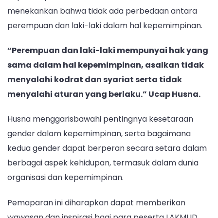
Mempunyai
menekankan bahwa tidak ada perbedaan antara
Hak
perempuan dan laki-laki dalam hal kepemimpinan.
Yang
Sama
“Perempuan dan laki-laki mempunyai hak yang
Dalam
Hal
sama dalam hal kepemimpinan, asalkan tidak
Kepemimpinan
menyalahi kodrat dan syariat serta tidak
menyalahi aturan yang berlaku.” Ucap Husna.
Husna menggarisbawahi pentingnya kesetaraan
gender dalam kepemimpinan, serta bagaimana
kedua gender dapat berperan secara setara dalam
berbagai aspek kehidupan, termasuk dalam dunia
organisasi dan kepemimpinan.
Pemaparan ini diharapkan dapat memberikan
wawasan dan inspirasi bagi para peserta LAKMUD