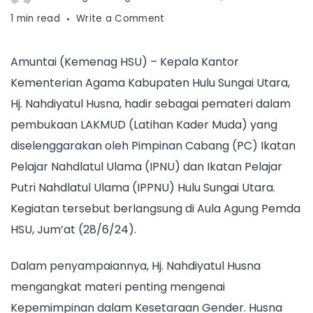
on
1 min read
Write a Comment
Berikan
Materi
Amuntai (Kemenag HSU) – Kepala Kantor
pada
Kementerian Agama Kabupaten Hulu Sungai Utara,
Pembukaan
Lakmud
Hj. Nahdiyatul Husna, hadir sebagai pemateri dalam
PC
pembukaan LAKMUD (Latihan Kader Muda) yang
IPNU
diselenggarakan oleh Pimpinan Cabang (PC) Ikatan
dan
Pelajar Nahdlatul Ulama (IPNU) dan Ikatan Pelajar
IPPNU
HSU,
Putri Nahdlatul Ulama (IPPNU) Hulu Sungai Utara.
Kakankemenag
Kegiatan tersebut berlangsung di Aula Agung Pemda
HSU
HSU, Jum’at (28/6/24).
:
Perempuan
Dalam penyampaiannya, Hj. Nahdiyatul Husna
dan
mengangkat materi penting mengenai
Laki-
laki
Kepemimpinan dalam Kesetaraan Gender. Husna