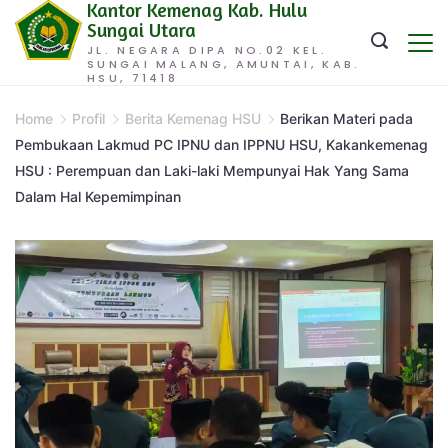
Kantor Kemenag Kab. Hulu
Skip
Sungai Utara
to
JL. NEGARA DIPA NO.02 KEL.
SUNGAI MALANG, AMUNTAI, KAB.
content
HSU, 71418
Home
Profil
Berita Kemenag HSU
Berikan Materi pada
Pembukaan Lakmud PC IPNU dan IPPNU HSU, Kakankemenag
HSU : Perempuan dan Laki-laki Mempunyai Hak Yang Sama
Dalam Hal Kepemimpinan