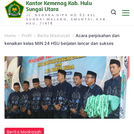
Kantor Kemenag Kab. Hulu
Skip
Sungai Utara
to
JL. NEGARA DIPA NO.02 KEL.
SUNGAI MALANG, AMUNTAI, KAB.
content
HSU, 71418
Home
Profil
Berita Madrasah
Acara perpisahan dan
kenaikan kelas MIN 24 HSU berjalan lancar dan sukses
Berita Madrasah