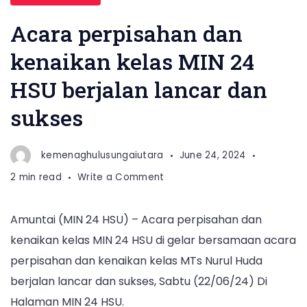
Acara perpisahan dan
kenaikan kelas MIN 24
HSU berjalan lancar dan
sukses
kemenaghulusungaiutara
June 24, 2024
on
2 min read
Write a Comment
Acara
perpisahan
Amuntai (MIN 24 HSU) – Acara perpisahan dan
dan
kenaikan kelas MIN 24 HSU di gelar bersamaan acara
kenaikan
kelas
perpisahan dan kenaikan kelas MTs Nurul Huda
MIN
berjalan lancar dan sukses, Sabtu (22/06/24) Di
24
Halaman MIN 24 HSU.