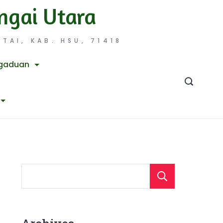
ngai Utara
TAI, KAB. HSU, 71418
gaduan
Searc