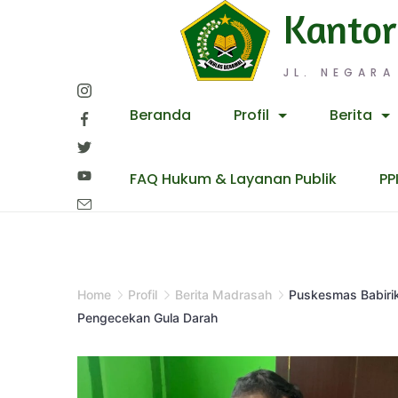
Skip
Kantor
to
content
JL. NEGARA
Beranda
Profil
Berita
FAQ Hukum & Layanan Publik
PP
Home
Profil
Berita Madrasah
Puskesmas Babirik
Pengecekan Gula Darah