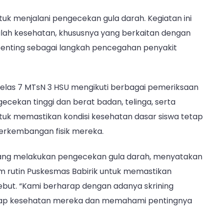
HSU:
tuk menjalani pengecekan gula darah. Kegiatan ini
50
Siswa
alah kesehatan, khususnya yang berkaitan dengan
Jalani
i penting sebagai langkah pencegahan penyakit
Pengecekan
Gula
Darah
 kelas 7 MTsN 3 HSU mengikuti berbagai pemeriksaan
ecekan tinggi dan berat badan, telinga, serta
ntuk memastikan kondisi kesehatan dasar siswa tetap
erkembangan fisik mereka.
k yang melakukan pengecekan gula darah, menyatakan
am rutin Puskesmas Babirik untuk memastikan
ebut. “Kami berharap dengan adanya skrining
rhadap kesehatan mereka dan memahami pentingnya