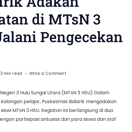
irik Adakan
atan di MTsN 3
Jalani Pengecekan
on
3 min read
Write a Comment
Puskesmas
Babirik
Negeri 3 Hulu Sungai Utara (MTsN 3 HSU) Dalam
Adakan
 kalangan pelajar, Puskesmas Babirik mengadakan
Skrining
Kesehatan
-siswi MTsN 3 HSU. Kegiatan ini berlangsung di dua
di
engan partisipasi antusias dari para siswa dan staf
MTsN
3