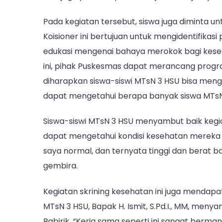
Pada kegiatan tersebut, siswa juga diminta u
Koisioner ini bertujuan untuk mengidentifika
edukasi mengenai bahaya merokok bagi keseha
ini, pihak Puskesmas dapat merancang progr
diharapkan siswa-siswi MTsN 3 HSU bisa mengi
dapat mengetahui berapa banyak siswa MTsN
Siswa-siswi MTsN 3 HSU menyambut baik kegi
dapat mengetahui kondisi kesehatan mereka de
saya normal, dan ternyata tinggi dan berat ba
gembira.
Kegiatan skrining kesehatan ini juga mendapa
MTsN 3 HSU, Bapak H. Ismit, S.Pd.I., MM, me
Babirik. “Kerja sama seperti ini sangat berma