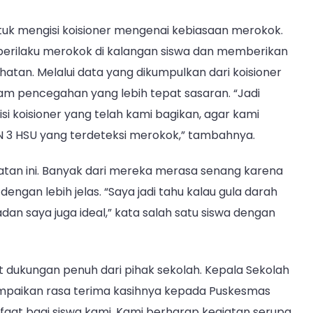
ntuk mengisi koisioner mengenai kebiasaan merokok.
si perilaku merokok di kalangan siswa dan memberikan
tan. Melalui data yang dikumpulkan dari koisioner
am pencegahan yang lebih tepat sasaran. “Jadi
si koisioner yang telah kami bagikan, agar kami
 3 HSU yang terdeteksi merokok,” tambahnya.
atan ini. Banyak dari mereka merasa senang karena
ngan lebih jelas. “Saya jadi tahu kalau gula darah
dan saya juga ideal,” kata salah satu siswa dengan
t dukungan penuh dari pihak sekolah. Kepala Sekolah
nyampaikan rasa terima kasihnya kepada Puskesmas
nfaat bagi siswa kami. Kami berharap kegiatan serupa