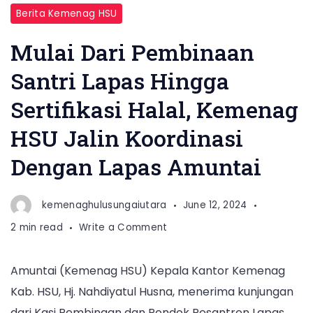
Berita Kemenag HSU
Mulai Dari Pembinaan
Santri Lapas Hingga
Sertifikasi Halal, Kemenag
HSU Jalin Koordinasi
Dengan Lapas Amuntai
kemenaghulusungaiutara
June 12, 2024
on
2 min read
Write a Comment
Mulai
Dari
Amuntai (Kemenag HSU) Kepala Kantor Kemenag
Pembinaan
Kab. HSU, Hj. Nahdiyatul Husna, menerima kunjungan
Santri
Lapas
dari Kasi Pembinaan dan Pondok Pesantren Lapas