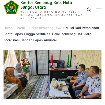
Kantor Kemenag Kab. Hulu
Skip
Sungai Utara
to
JL. NEGARA DIPA NO.02 KEL.
SUNGAI MALANG, AMUNTAI, KAB.
content
HSU, 71418
Home
Profil
Berita Kemenag HSU
Mulai Dari Pembinaan
Santri Lapas Hingga Sertifikasi Halal, Kemenag HSU Jalin
Koordinasi Dengan Lapas Amuntai