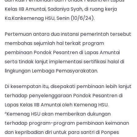
Hingga
Kelas IIB Amuntai, Sadaniya Syah, di ruang kerja
Sertifikasi
Ka.Kankemenag HSU, Senin (10/6/24).
Halal,
Kemenag
Pertemuan antara dua instansi pemerintah tersebut
HSU
membahas sejumlah hal terkait program
Jalin
Koordinasi
pembinaan Pondok Pesantren di Lapas Amuntai
Dengan
serta tindak lanjut implementasi sertifikasi halal di
Lapas
lingkungan Lembaga Pemasyarakatan.
Amuntai
Di kesempatan itu, disepakati pembinaan lebih lanjut
terhadap penyelenggaraan Pondok Pesantren di
Lapas Kelas IIB Amuntai oleh Kemenag HSU.
“Kemenag HSU akan memberikan dukungan
terhadap program-program pembinaan keimanan
dan kepribadian diri untuk para santri di Ponpes