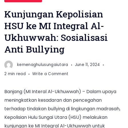
Kunjungan Kepolisian
HSU ke MI Integral Al-
Ukhuwwah: Sosialisasi
Anti Bullying
kemenaghulusungaiutara
June 11, 2024
on
2 min read
Write a Comment
Kunjungan
Kepolisian
Banjang (MI Interal Al-Ukhuwwah) – Dalam upaya
HSU
meningkatkan kesadaran dan pencegahan
ke
MI
terhadap tindakan bullying di lingkungan madrasah,
Integral
Kepolisian Hulu Sungai Utara (HSU) melakukan
Al-
kunjungan ke MI Integral Al-Ukhuwwah untuk