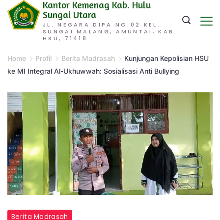
Kantor Kemenag Kab. Hulu
Skip
Sungai Utara
to
JL. NEGARA DIPA NO.02 KEL.
SUNGAI MALANG, AMUNTAI, KAB.
content
HSU, 71418
Home
Profil
Berita Madrasah
Kunjungan Kepolisian HSU
ke MI Integral Al-Ukhuwwah: Sosialisasi Anti Bullying
Berita Madrasah