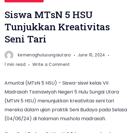
Siswa MTsN 5 HSU
Tunjukkan Kreativitas
Seni Tari
kemenaghulusungaiutara
June 10, 2024
on
1 min read
Write a Comment
Siswa
MTsN
Amuntai (MTsN 5 HSU) – Siswa-siswi kelas VII
5
Madrasah Tsanawiyah Negeri 5 Hulu Sungai Utara
HSU
Tunjukkan
(MTsN 5 HSU) menunjukkan kreativitas seni tari
Kreativitas
mereka dalam ujian praktik Seni Budaya pada Selasa
Seni
(04/06/24) di halaman mushola madrasah.
Tari