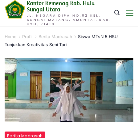
Kantor Kemenag Kab. Hulu
Skip
Sungai Utara
to
JL. NEGARA DIPA NO.02 KEL.
SUNGAI MALANG, AMUNTAI, KAB.
content
HSU, 71418
Home
Profil
Berita Madrasah
Siswa MTsN 5 HSU
Tunjukkan Kreativitas Seni Tari
Berita Madrasah