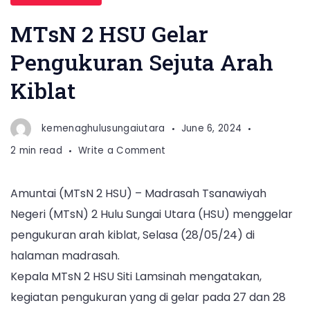
MTsN 2 HSU Gelar
Pengukuran Sejuta Arah
Kiblat
kemenaghulusungaiutara
June 6, 2024
on
2 min read
Write a Comment
MTsN
2
Amuntai (MTsN 2 HSU) – Madrasah Tsanawiyah
HSU
Negeri (MTsN) 2 Hulu Sungai Utara (HSU) menggelar
Gelar
Pengukuran
pengukuran arah kiblat, Selasa (28/05/24) di
Sejuta
halaman madrasah.
Arah
Kepala MTsN 2 HSU Siti Lamsinah mengatakan,
Kiblat
kegiatan pengukuran yang di gelar pada 27 dan 28