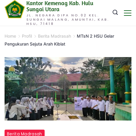
Kantor Kemenag Kab. Hulu
Skip
Sungai Utara
to
JL. NEGARA DIPA NO.02 KEL.
SUNGAI MALANG, AMUNTAI, KAB.
content
HSU, 71418
Home
Profil
Berita Madrasah
MTsN 2 HSU Gelar
Pengukuran Sejuta Arah Kiblat
Berita Madrasah