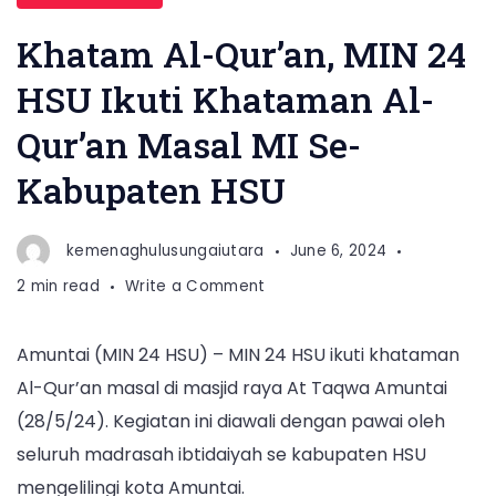
Khatam Al-Qur’an, MIN 24
HSU Ikuti Khataman Al-
Qur’an Masal MI Se-
Kabupaten HSU
kemenaghulusungaiutara
June 6, 2024
on
2 min read
Write a Comment
Khatam
Al-
Amuntai (MIN 24 HSU) – MIN 24 HSU ikuti khataman
Qur’an,
Al-Qur’an masal di masjid raya At Taqwa Amuntai
MIN
24
(28/5/24). Kegiatan ini diawali dengan pawai oleh
HSU
seluruh madrasah ibtidaiyah se kabupaten HSU
Ikuti
mengelilingi kota Amuntai.