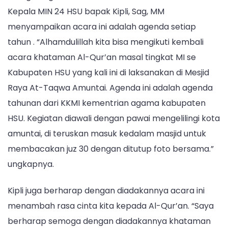
Khataman
Kepala MIN 24 HSU bapak Kipli, Sag, MM
Al-
Qur’an
menyampaikan acara ini adalah agenda setiap
Masal
tahun . “Alhamdulillah kita bisa mengikuti kembali
MI
acara khataman Al-Qur’an masal tingkat MI se
Se-
Kabupaten HSU yang kali ini di laksanakan di Mesjid
Kabupaten
HSU
Raya At-Taqwa Amuntai. Agenda ini adalah agenda
tahunan dari KKMI kementrian agama kabupaten
HSU. Kegiatan diawali dengan pawai mengelilingi kota
amuntai, di teruskan masuk kedalam masjid untuk
membacakan juz 30 dengan ditutup foto bersama.”
ungkapnya.
Kipli juga berharap dengan diadakannya acara ini
menambah rasa cinta kita kepada Al-Qur’an. “Saya
berharap semoga dengan diadakannya khataman