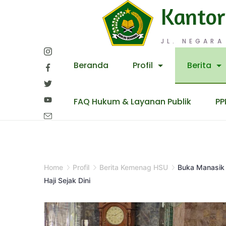
Skip
Kantor
to
content
JL. NEGARA
Beranda
Profil
Berita
FAQ Hukum & Layanan Publik
PP
Home
Profil
Berita Kemenag HSU
Buka Manasik 
Haji Sejak Dini