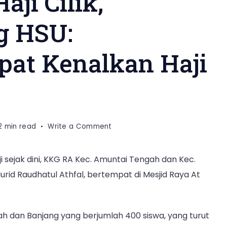
ji Cilik,
g HSU:
at Kenalkan Haji
on
2 min read
Write a Comment
Buka
Manasik
sejak dini, KKG RA Kec. Amuntai Tengah dan Kec.
Haji
urid Raudhatul Athfal, bertempat di Mesjid Raya At
Cilik,
Ka.Kenkemenag
HSU:
Kesempatan
gah dan Banjang yang berjumlah 400 siswa, yang turut
Tepat