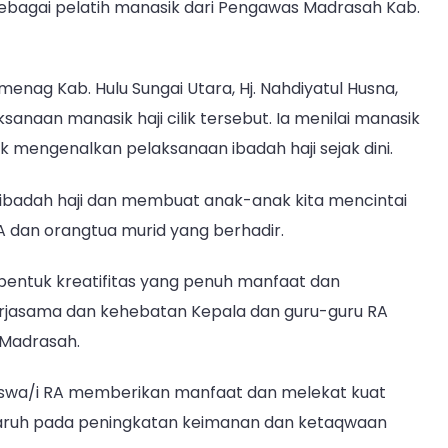
sebagai pelatih manasik dari Pengawas Madrasah Kab.
Kenalkan
Haji
Sejak
enag Kab. Hulu Sungai Utara, Hj. Nahdiyatul Husna,
Dini
naan manasik haji cilik tersebut. Ia menilai manasik
k mengenalkan pelaksanaan ibadah haji sejak dini.
ibadah haji dan membuat anak-anak kita mencintai
A dan orangtua murid yang berhadir.
 bentuk kreatifitas yang penuh manfaat dan
kerjasama dan kehebatan Kepala dan guru-guru RA
 Madrasah.
 siswa/i RA memberikan manfaat dan melekat kuat
garuh pada peningkatan keimanan dan ketaqwaan