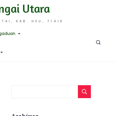
ngai Utara
TAI, KAB. HSU, 71418
gaduan
Searc