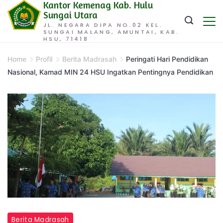
Kantor Kemenag Kab. Hulu
Skip
Sungai Utara
to
JL. NEGARA DIPA NO.02 KEL.
SUNGAI MALANG, AMUNTAI, KAB.
content
HSU, 71418
Home
Profil
Berita Madrasah
Peringati Hari Pendidikan
Nasional, Kamad MIN 24 HSU Ingatkan Pentingnya Pendidikan
Berita Madrasah