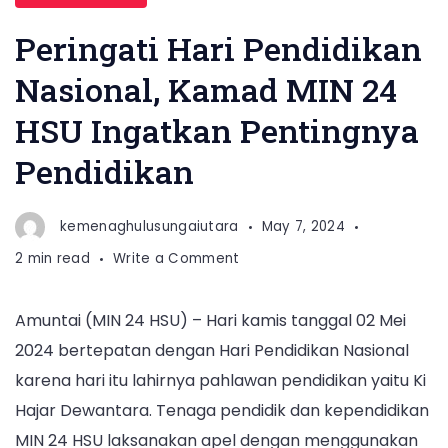
Peringati Hari Pendidikan
Nasional, Kamad MIN 24
HSU Ingatkan Pentingnya
Pendidikan
kemenaghulusungaiutara
May 7, 2024
on
2 min read
Write a Comment
Peringati
Hari
Amuntai (MIN 24 HSU) – Hari kamis tanggal 02 Mei
Pendidikan
2024 bertepatan dengan Hari Pendidikan Nasional
Nasional,
Kamad
karena hari itu lahirnya pahlawan pendidikan yaitu Ki
MIN
Hajar Dewantara. Tenaga pendidik dan kependidikan
24
MIN 24 HSU laksanakan apel dengan menggunakan