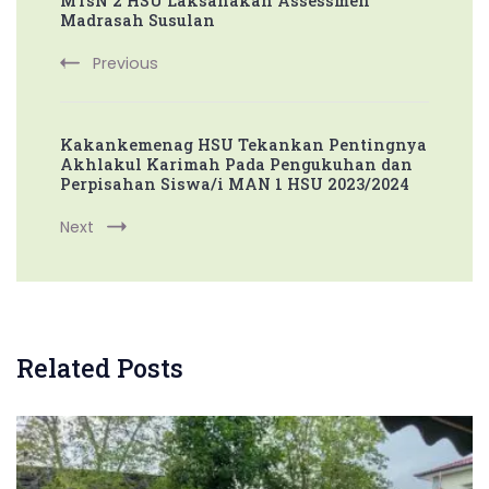
MTsN 2 HSU Laksanakan Assessmen
Navigation
Madrasah Susulan
Previous
Kakankemenag HSU Tekankan Pentingnya
Akhlakul Karimah Pada Pengukuhan dan
Perpisahan Siswa/i MAN 1 HSU 2023/2024
Next
Related Posts