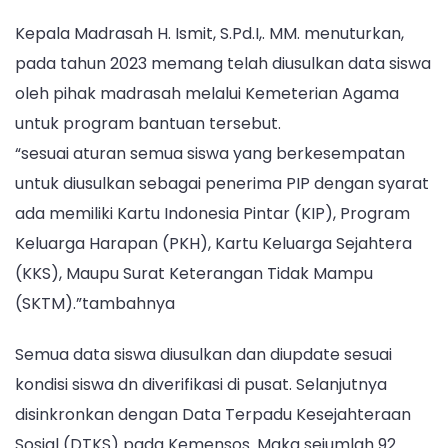
1
Kepala Madrasah H. Ismit, S.Pd.I,. MM. menuturkan,
Tahun
2024
pada tahun 2023 memang telah diusulkan data siswa
oleh pihak madrasah melalui Kemeterian Agama
untuk program bantuan tersebut.
“sesuai aturan semua siswa yang berkesempatan
untuk diusulkan sebagai penerima PIP dengan syarat
ada memiliki Kartu Indonesia Pintar (KIP), Program
Keluarga Harapan (PKH), Kartu Keluarga Sejahtera
(KKS), Maupu Surat Keterangan Tidak Mampu
(SKTM).”tambahnya
Semua data siswa diusulkan dan diupdate sesuai
kondisi siswa dn diverifikasi di pusat. Selanjutnya
disinkronkan dengan Data Terpadu Kesejahteraan
Sosial (DTKS) pada Kemensos. Maka sejumlah 92