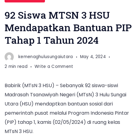
92 Siswa MTSN 3 HSU
Mendapatkan Bantuan PIP
Tahap 1 Tahun 2024
kemenaghulusungaiutara
May 4, 2024
on
2 min read
Write a Comment
92
Siswa
Babirik (MTsN 3 HSU) – Sebanyak 92 siswa-siswi
MTSN
Madrasah Tsanawiyah Negeri (MTsN) 3 Hulu Sungai
3
HSU
Utara (HSU) mendaptkan bantuan sosial dari
Mendapatkan
pemerintah pusat melalui Program Indonesia Pintar
Bantuan
(PIP) tahap 1, kamis (02/05/2024) di ruang kelas
PIP
MTsN 3 HSU.
Tahap