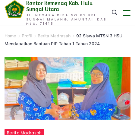
Kantor Kemenag Kab. Hulu
Skip
Sungai Utara
to
JL. NEGARA DIPA NO.02 KEL.
SUNGAI MALANG, AMUNTAI, KAB.
content
HSU, 71418
Home
Profil
Berita Madrasah
92 Siswa MTSN 3 HSU
Mendapatkan Bantuan PIP Tahap 1 Tahun 2024
Berita Madrasah