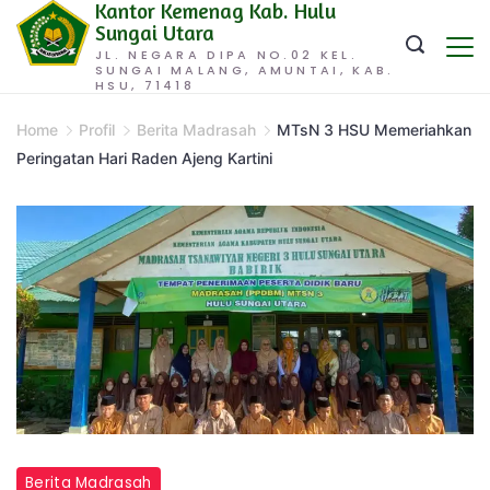
Kantor Kemenag Kab. Hulu
Skip
Sungai Utara
to
JL. NEGARA DIPA NO.02 KEL.
SUNGAI MALANG, AMUNTAI, KAB.
content
HSU, 71418
Home
Profil
Berita Madrasah
MTsN 3 HSU Memeriahkan
Peringatan Hari Raden Ajeng Kartini
Berita Madrasah