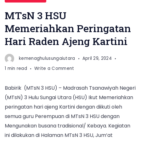
MTsN 3 HSU
Memeriahkan Peringatan
Hari Raden Ajeng Kartini
kemenaghulusungaiutara
April 29, 2024
on
1 min read
Write a Comment
MTsN
3
Babirik (MTsN 3 HSU) – Madrasah Tsanawiyah Negeri
HSU
(MTsN) 3 Hulu Sungai Utara (HSU) Ikut Memeriahkan
Memeriahkan
Peringatan
peringatan hari ajeng Kartini dengan diikuti oleh
Hari
semua guru Perempuan di MTsN 3 HSU dengan
Raden
Mengunakan busana tradisional/ Kebaya. Kegiatan
Ajeng
ini dilakukan di Halaman MTsN 3 HSU, Jum’at
Kartini