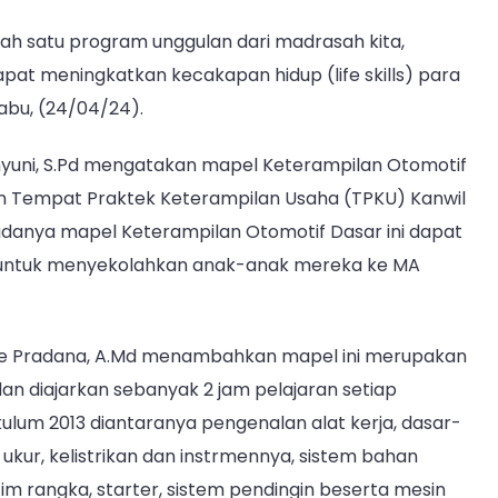
Kecakapan
ah satu program unggulan dari madrasah kita,
Hidup
siswa
at meningkatkan kecakapan hidup (life skills) para
Rabu, (24/04/24).
Wahyuni, S.Pd mengatakan mapel Keterampilan Otomotif
uan Tempat Praktek Keterampilan Usaha (TPKU) Kanwil
danya mapel Keterampilan Otomotif Dasar ini dapat
t untuk menyekolahkan anak-anak mereka ke MA
de Pradana, A.Md menambahkan mapel ini merupakan
dan diajarkan sebanyak 2 jam pelajaran setiap
ulum 2013 diantaranya pengenalan alat kerja, dasar-
ukur, kelistrikan dan instrmennya, sistem bahan
stim rangka, starter, sistem pendingin beserta mesin