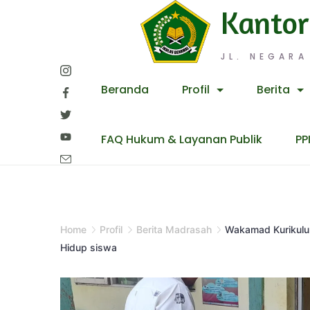
Skip
Kantor
to
content
JL. NEGARA
Beranda
Profil
Berita
FAQ Hukum & Layanan Publik
PP
Home
Profil
Berita Madrasah
Wakamad Kurikulum
Hidup siswa