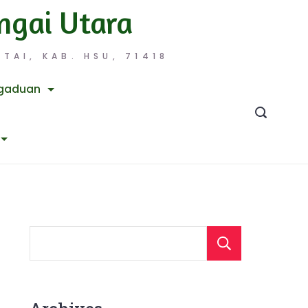
ngai Utara
TAI, KAB. HSU, 71418
gaduan
Searc