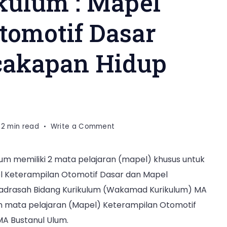
ulum : Mapel
tomotif Dasar
cakapan Hidup
on
2 min read
Write a Comment
Wakamad
Kurikulum
um memiliki 2 mata pelajaran (mapel) khusus untuk
:
l Keterampilan Otomotif Dasar dan Mapel
Mapel
Keterampilan
Madrasah Bidang Kurikulum (Wakamad Kurikulum) MA
Otomotif
an mata pelajaran (Mapel) Keterampilan Otomotif
Dasar
A Bustanul Ulum.
Tingkatkan