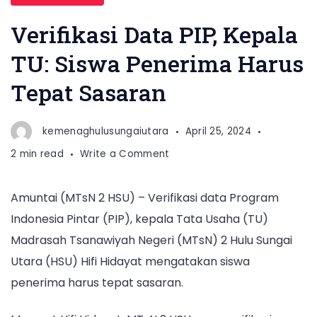
Verifikasi Data PIP, Kepala
TU: Siswa Penerima Harus
Tepat Sasaran
kemenaghulusungaiutara
April 25, 2024
on
2 min read
Write a Comment
Verifikasi
Data
Amuntai (MTsN 2 HSU) – Verifikasi data Program
PIP,
Indonesia Pintar (PIP), kepala Tata Usaha (TU)
Kepala
TU:
Madrasah Tsanawiyah Negeri (MTsN) 2 Hulu Sungai
Siswa
Utara (HSU) Hifi Hidayat mengatakan siswa
Penerima
penerima harus tepat sasaran.
Harus
Tepat