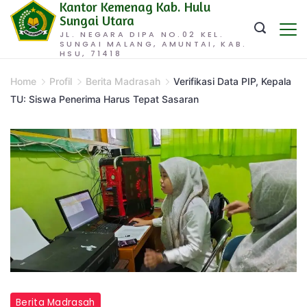
Kantor Kemenag Kab. Hulu
Skip
Sungai Utara
to
JL. NEGARA DIPA NO.02 KEL.
SUNGAI MALANG, AMUNTAI, KAB.
content
HSU, 71418
Home
Profil
Berita Madrasah
Verifikasi Data PIP, Kepala
TU: Siswa Penerima Harus Tepat Sasaran
Berita Madrasah