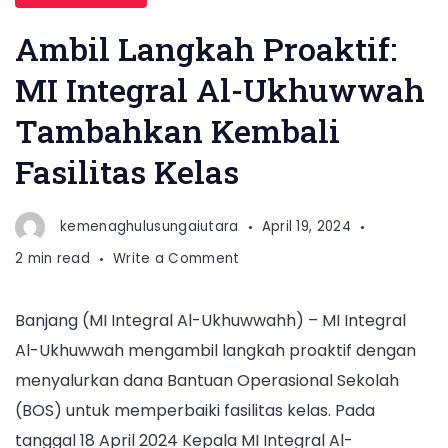
Ambil Langkah Proaktif:
MI Integral Al-Ukhuwwah
Tambahkan Kembali
Fasilitas Kelas
kemenaghulusungaiutara
April 19, 2024
on
2 min read
Write a Comment
Ambil
Langkah
Banjang (MI Integral Al-Ukhuwwahh) – MI Integral
Proaktif:
Al-Ukhuwwah mengambil langkah proaktif dengan
MI
Integral
menyalurkan dana Bantuan Operasional Sekolah
Al-
(BOS) untuk memperbaiki fasilitas kelas. Pada
Ukhuwwah
tanggal 18 April 2024 Kepala MI Integral Al-