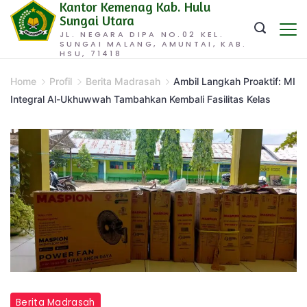
Kantor Kemenag Kab. Hulu
Skip
Sungai Utara
to
JL. NEGARA DIPA NO.02 KEL.
SUNGAI MALANG, AMUNTAI, KAB.
content
HSU, 71418
Home
Profil
Berita Madrasah
Ambil Langkah Proaktif: MI
Integral Al-Ukhuwwah Tambahkan Kembali Fasilitas Kelas
Berita Madrasah