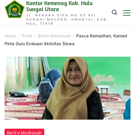
Kantor Kemenag Kab. Hulu
Skip
Sungai Utara
to
JL. NEGARA DIPA NO.02 KEL.
SUNGAI MALANG, AMUNTAI, KAB.
content
HSU, 71418
Home
Profil
Berita Madrasah
Pasca Ramadhan, Kamad
Pinta Guru Evaluasi Aktivitas Siswa
Berita Madrasah