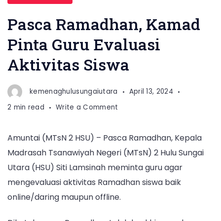
Pasca Ramadhan, Kamad
Pinta Guru Evaluasi
Aktivitas Siswa
kemenaghulusungaiutara
April 13, 2024
on
2 min read
Write a Comment
Pasca
Ramadhan,
Amuntai (MTsN 2 HSU) – Pasca Ramadhan, Kepala
Kamad
Madrasah Tsanawiyah Negeri (MTsN) 2 Hulu Sungai
Pinta
Guru
Utara (HSU) Siti Lamsinah meminta guru agar
Evaluasi
mengevaluasi aktivitas Ramadhan siswa baik
Aktivitas
online/daring maupun offline.
Siswa