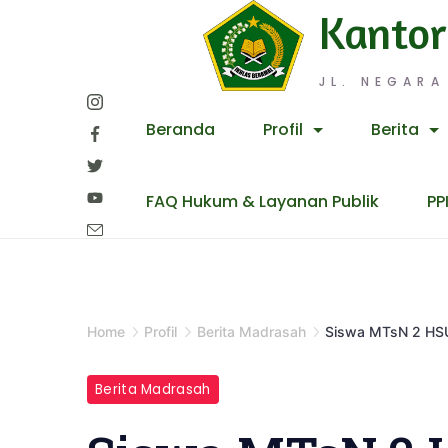
Skip
Kantor
to
content
JL. NEGARA
Beranda
Profil
Berita
FAQ Hukum & Layanan Publik
PP
Home
Profil
Berita Madrasah
Siswa MTsN 2 HSU
Berita Madrasah