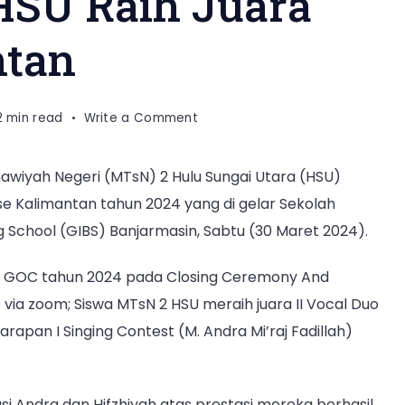
HSU Raih Juara
ntan
on
2 min read
Write a Comment
Siswa
MTsN
wiyah Negeri (MTsN) 2 Hulu Sungai Utara (HSU)
2
se Kalimantan tahun 2024 yang di gelar Sekolah
HSU
Raih
 School (GIBS) Banjarmasin, Sabtu (30 Maret 2024).
Juara
GOC
ia GOC tahun 2024 pada Closing Ceremony And
Se
 via zoom; Siswa MTsN 2 HSU meraih juara II Vocal Duo
Kalimantan
harapan I Singing Contest (M. Andra Mi’raj Fadillah)
i Andra dan Hifzhiyah atas prestasi mereka berhasil