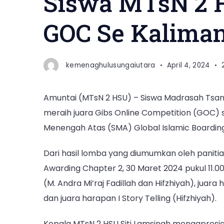
Siswa MTsN 2 
GOC Se Kalima
kemenaghulusungaiutara
April 4, 2024
Amuntai (MTsN 2 HSU) – Siswa Madrasah Tsana
meraih juara Gibs Online Competition (GOC) 
Menengah Atas (SMA) Global Islamic Boarding
Dari hasil lomba yang diumumkan oleh panit
Awarding Chapter 2, 30 Maret 2024 pukul 11.00
(M. Andra Mi’raj Fadillah dan Hifzhiyah), juara 
dan juara harapan I Story Telling (Hifzhiyah).
Kepala MTsN 2 HSU Siti Lamsinah mengapresias