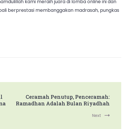
mdulillah kami meraih juara di lomba online ini dan
embali berprestasi membanggakan madrasah, pungkas
l
Ceramah Penutup, Penceramah:
ma
Ramadhan Adalah Bulan Riyadhah
Next