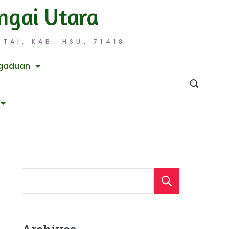
ngai Utara
TAI, KAB. HSU, 71418
gaduan
Searc