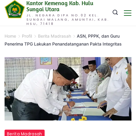
Kantor Kemenag Kab. Hulu
Skip
Sungai Utara
to
JL. NEGARA DIPA NO.02 KEL.
SUNGAI MALANG, AMUNTAI, KAB.
content
HSU, 71418
Home
Profil
Berita Madrasah
ASN, PPPK, dan Guru
Penerima TPG Lakukan Penandatanganan Pakta Integritas
Berita Madrasah