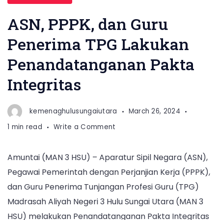
ASN, PPPK, dan Guru
Penerima TPG Lakukan
Penandatanganan Pakta
Integritas
kemenaghulusungaiutara
March 26, 2024
on
1 min read
Write a Comment
ASN,
PPPK,
Amuntai (MAN 3 HSU) – Aparatur Sipil Negara (ASN),
dan
Pegawai Pemerintah dengan Perjanjian Kerja (PPPK),
Guru
Penerima
dan Guru Penerima Tunjangan Profesi Guru (TPG)
TPG
Madrasah Aliyah Negeri 3 Hulu Sungai Utara (MAN 3
Lakukan
HSU) melakukan Penandatanganan Pakta Integritas