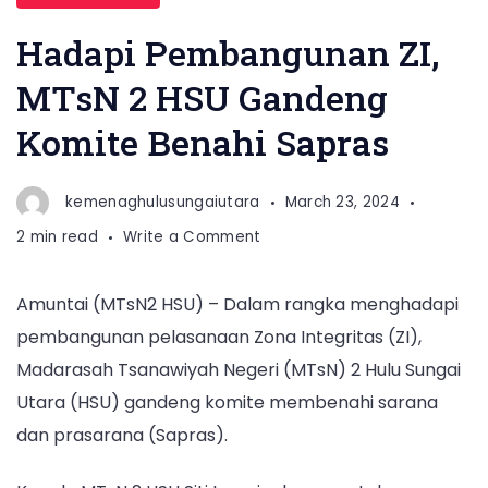
Hadapi Pembangunan ZI,
MTsN 2 HSU Gandeng
Komite Benahi Sapras
kemenaghulusungaiutara
March 23, 2024
on
2 min read
Write a Comment
Hadapi
Pembangunan
Amuntai (MTsN2 HSU) – Dalam rangka menghadapi
ZI,
pembangunan pelasanaan Zona Integritas (ZI),
MTsN
2
Madarasah Tsanawiyah Negeri (MTsN) 2 Hulu Sungai
HSU
Utara (HSU) gandeng komite membenahi sarana
Gandeng
dan prasarana (Sapras).
Komite
Benahi