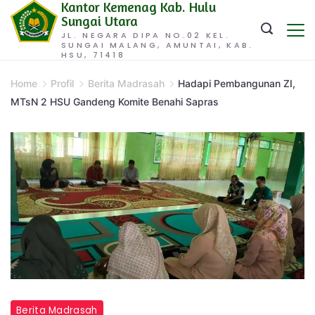
Kantor Kemenag Kab. Hulu
Skip
Sungai Utara
to
JL. NEGARA DIPA NO.02 KEL.
SUNGAI MALANG, AMUNTAI, KAB.
content
HSU, 71418
Home
Profil
Berita Madrasah
Hadapi Pembangunan ZI,
MTsN 2 HSU Gandeng Komite Benahi Sapras
Berita Madrasah