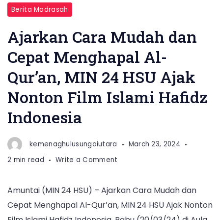
Berita Madrasah
Ajarkan Cara Mudah dan
Cepat Menghapal Al-
Qur’an, MIN 24 HSU Ajak
Nonton Film Islami Hafidz
Indonesia
kemenaghulusungaiutara
March 23, 2024
on
2 min read
Write a Comment
Ajarkan
Cara
Amuntai (MIN 24 HSU) – Ajarkan Cara Mudah dan
Mudah
Cepat Menghapal Al-Qur’an, MIN 24 HSU Ajak Nonton
dan
Cepat
Film Islami Hafidz Indonesia, Rabu (20/03/24) di Aula