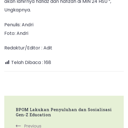
akan lahirnya hafidz dan hafizah di MIN 24 HSU ”,
Ungkapnya.
Penulis: Andri
Foto: Andri
Redaktur/Editor : Adit
Telah Dibaca :
168
Post
BPOM Lakukan Penyuluhan dan Sosialisasi
Navigation
Gen-Z Education
Previous