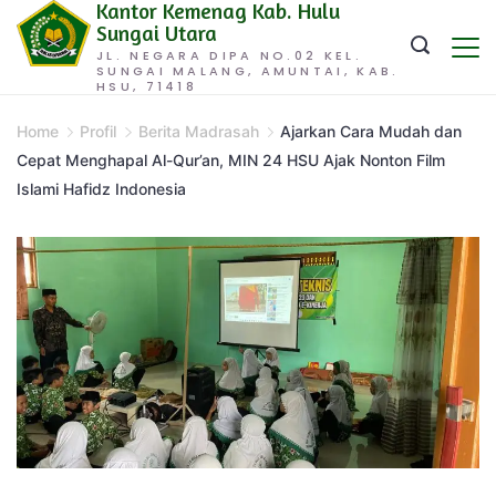
Kantor Kemenag Kab. Hulu
Skip
Sungai Utara
to
JL. NEGARA DIPA NO.02 KEL.
SUNGAI MALANG, AMUNTAI, KAB.
content
HSU, 71418
Home
Profil
Berita Madrasah
Ajarkan Cara Mudah dan
Cepat Menghapal Al-Qur’an, MIN 24 HSU Ajak Nonton Film
Islami Hafidz Indonesia