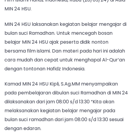
Menghapal
MIN 24 HSU.
Al-
Qur’an,
MIN 24 HSU laksanakan kegiatan belajar mengajar di
MIN
bulan suci Ramadhan. Untuk mencegah bosan
24
belajar MIN 24 HSU ajak peserta didik nonton
HSU
Ajak
bersama film islami. Dan materi pada hari ini adalah
Nonton
cara mudah dan cepat untuk menghapal Al-Qur’an
Film
dengan tontonan Hafidz Indonesia.
Islami
Hafidz
Kamad MIN 24 HSU Kipli, S.Ag.MM menyampaikan
Indonesia
pada pembelajaran dibulan suci Ramadhan di MIN 24
dilaksanakan dari jam 08:00 s/d 13:30 “Kita akan
melaksanakan kegiatan belajar mengajar pada
bulan suci ramadhan dari jam 08:00 s/d 13:30 sesuai
dengan edaran.