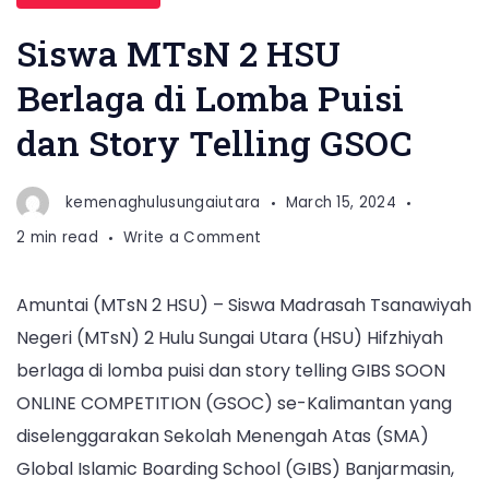
Siswa MTsN 2 HSU
Berlaga di Lomba Puisi
dan Story Telling GSOC
kemenaghulusungaiutara
March 15, 2024
on
2 min read
Write a Comment
Siswa
MTsN
Amuntai (MTsN 2 HSU) – Siswa Madrasah Tsanawiyah
2
Negeri (MTsN) 2 Hulu Sungai Utara (HSU) Hifzhiyah
HSU
Berlaga
berlaga di lomba puisi dan story telling GIBS SOON
di
ONLINE COMPETITION (GSOC) se-Kalimantan yang
Lomba
diselenggarakan Sekolah Menengah Atas (SMA)
Puisi
Global Islamic Boarding School (GIBS) Banjarmasin,
dan