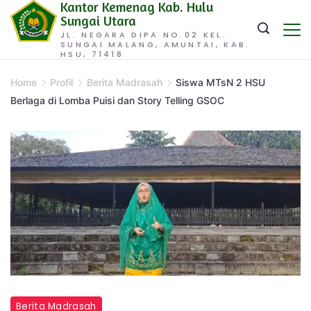
Kantor Kemenag Kab. Hulu
Skip
Sungai Utara
to
JL. NEGARA DIPA NO.02 KEL.
SUNGAI MALANG, AMUNTAI, KAB.
content
HSU, 71418
Home
Profil
Berita Madrasah
Siswa MTsN 2 HSU
Berlaga di Lomba Puisi dan Story Telling GSOC
Berita Madrasah