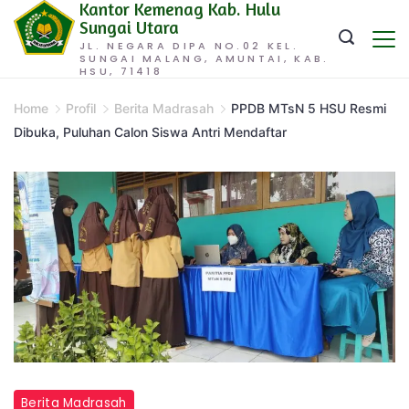
Kantor Kemenag Kab. Hulu
Skip
Sungai Utara
to
JL. NEGARA DIPA NO.02 KEL.
SUNGAI MALANG, AMUNTAI, KAB.
content
HSU, 71418
Home
Profil
Berita Madrasah
PPDB MTsN 5 HSU Resmi
Dibuka, Puluhan Calon Siswa Antri Mendaftar
Berita Madrasah