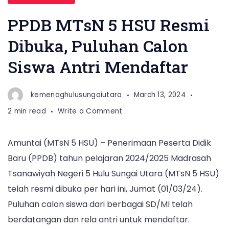
PPDB MTsN 5 HSU Resmi
Dibuka, Puluhan Calon
Siswa Antri Mendaftar
kemenaghulusungaiutara
March 13, 2024
on
2 min read
Write a Comment
PPDB
MTsN
Amuntai (MTsN 5 HSU) – Penerimaan Peserta Didik
5
Baru (PPDB) tahun pelajaran 2024/2025 Madrasah
HSU
Resmi
Tsanawiyah Negeri 5 Hulu Sungai Utara (MTsN 5 HSU)
Dibuka,
telah resmi dibuka per hari ini, Jumat (01/03/24).
Puluhan
Puluhan calon siswa dari berbagai SD/MI telah
Calon
berdatangan dan rela antri untuk mendaftar.
Siswa