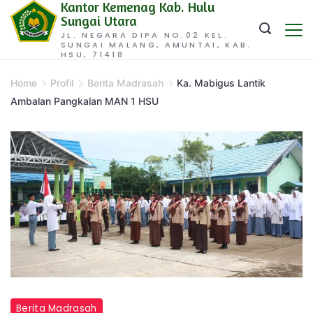
Kantor Kemenag Kab. Hulu
Skip
Sungai Utara
to
JL. NEGARA DIPA NO.02 KEL.
SUNGAI MALANG, AMUNTAI, KAB.
content
HSU, 71418
Home
Profil
Berita Madrasah
Ka. Mabigus Lantik
Ambalan Pangkalan MAN 1 HSU
Berita Madrasah