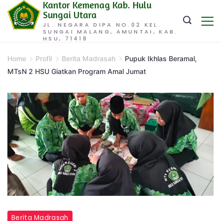
Kantor Kemenag Kab. Hulu
Skip
Sungai Utara
to
JL. NEGARA DIPA NO.02 KEL.
SUNGAI MALANG, AMUNTAI, KAB.
content
HSU, 71418
Home
Profil
Berita Madrasah
Pupuk Ikhlas Beramal,
MTsN 2 HSU Giatkan Program Amal Jumat
Berita Madrasah