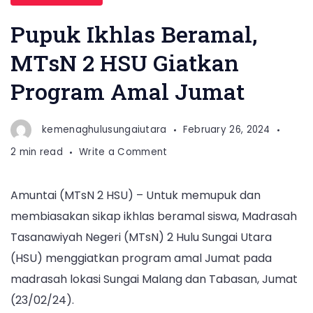
Pupuk Ikhlas Beramal,
MTsN 2 HSU Giatkan
Program Amal Jumat
kemenaghulusungaiutara
February 26, 2024
on
2 min read
Write a Comment
Pupuk
Ikhlas
Amuntai (MTsN 2 HSU) – Untuk memupuk dan
Beramal,
membiasakan sikap ikhlas beramal siswa, Madrasah
MTsN
2
Tasanawiyah Negeri (MTsN) 2 Hulu Sungai Utara
HSU
(HSU) menggiatkan program amal Jumat pada
Giatkan
madrasah lokasi Sungai Malang dan Tabasan, Jumat
Program
(23/02/24).
Amal