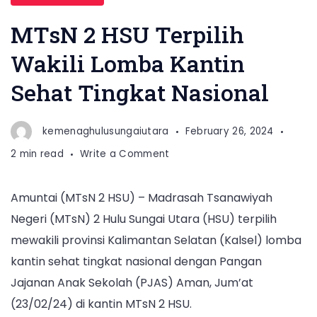
MTsN 2 HSU Terpilih
Wakili Lomba Kantin
Sehat Tingkat Nasional
kemenaghulusungaiutara
February 26, 2024
on
2 min read
Write a Comment
MTsN
2
Amuntai (MTsN 2 HSU) – Madrasah Tsanawiyah
HSU
Negeri (MTsN) 2 Hulu Sungai Utara (HSU) terpilih
Terpilih
Wakili
mewakili provinsi Kalimantan Selatan (Kalsel) lomba
Lomba
kantin sehat tingkat nasional dengan Pangan
Kantin
Jajanan Anak Sekolah (PJAS) Aman, Jum’at
Sehat
(23/02/24) di kantin MTsN 2 HSU.
Tingkat