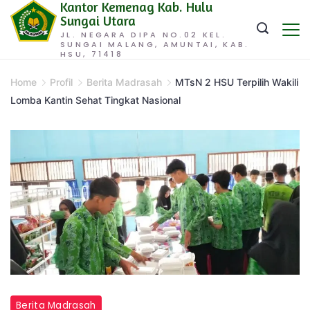
Kantor Kemenag Kab. Hulu
Skip
Sungai Utara
to
JL. NEGARA DIPA NO.02 KEL.
SUNGAI MALANG, AMUNTAI, KAB.
content
HSU, 71418
Home
Profil
Berita Madrasah
MTsN 2 HSU Terpilih Wakili
Lomba Kantin Sehat Tingkat Nasional
Berita Madrasah