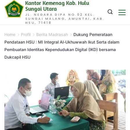
Kantor Kemenag Kab. Hulu
Skip
Sungai Utara
to
JL. NEGARA DIPA NO.02 KEL.
SUNGAI MALANG, AMUNTAI, KAB.
content
HSU, 71418
Home
Profil
Berita Madrasah
Dukung Pemerataan
Pendataan HSU : MI Integral Al-Ukhuwwah Ikut Serta dalam
Pembuatan Identitas Kependudukan Digital (IKD) bersama
Dukcapil HSU