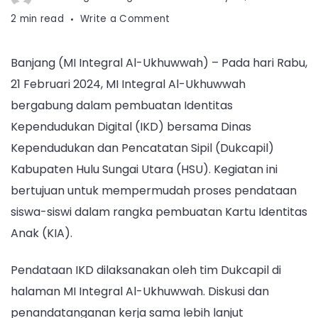
on
2 min read
Write a Comment
Dukung
Pemerataan
Banjang (MI Integral Al-Ukhuwwah) – Pada hari Rabu,
Pendataan
21 Februari 2024, MI Integral Al-Ukhuwwah
HSU
:
bergabung dalam pembuatan Identitas
MI
Kependudukan Digital (IKD) bersama Dinas
Integral
Kependudukan dan Pencatatan Sipil (Dukcapil)
Al-
Kabupaten Hulu Sungai Utara (HSU). Kegiatan ini
Ukhuwwah
Ikut
bertujuan untuk mempermudah proses pendataan
Serta
siswa-siswi dalam rangka pembuatan Kartu Identitas
dalam
Anak (KIA).
Pembuatan
Identitas
Pendataan IKD dilaksanakan oleh tim Dukcapil di
Kependudukan
halaman MI Integral Al-Ukhuwwah. Diskusi dan
Digital
(IKD)
penandatanganan kerja sama lebih lanjut