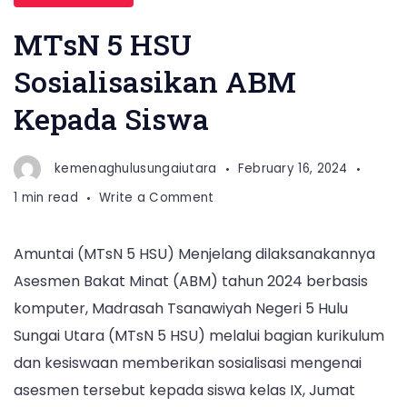
MTsN 5 HSU
Sosialisasikan ABM
Kepada Siswa
kemenaghulusungaiutara
February 16, 2024
on
1 min read
Write a Comment
MTsN
5
Amuntai (MTsN 5 HSU) Menjelang dilaksanakannya
HSU
Asesmen Bakat Minat (ABM) tahun 2024 berbasis
Sosialisasikan
ABM
komputer, Madrasah Tsanawiyah Negeri 5 Hulu
Kepada
Sungai Utara (MTsN 5 HSU) melalui bagian kurikulum
Siswa
dan kesiswaan memberikan sosialisasi mengenai
asesmen tersebut kepada siswa kelas IX, Jumat