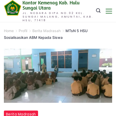
Kantor Kemenag Kab. Hulu
Skip
Sungai Utara
to
JL. NEGARA DIPA NO.02 KEL.
SUNGAI MALANG, AMUNTAI, KAB.
content
HSU, 71418
Home
Profil
Berita Madrasah
MTsN 5 HSU
Sosialisasikan ABM Kepada Siswa
Berita Madrasah