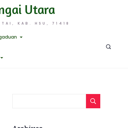
ngai Utara
TAI, KAB. HSU, 71418
gaduan
Searc