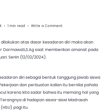
on
4
1 min read
Write a Comment
Pembina
Imbau
 dilakukan atas dasar kesadaran diri maka akan
Siswa
ujar Darmawati,S.Ag saat memberikan amanat pada
Miliki
Kesadaran
ri. Senin (12/02/2024).
Diri
adaran diri sebagai bentuk tanggung jawab siswa
kerjaan dan perbuatan kalian itu bernilai pahala
muncul karena kita sadar bahwa itu memang hal yang
” Terangnya di hadapan siswa-siswi Madrasah
(HSU) pagi itu.