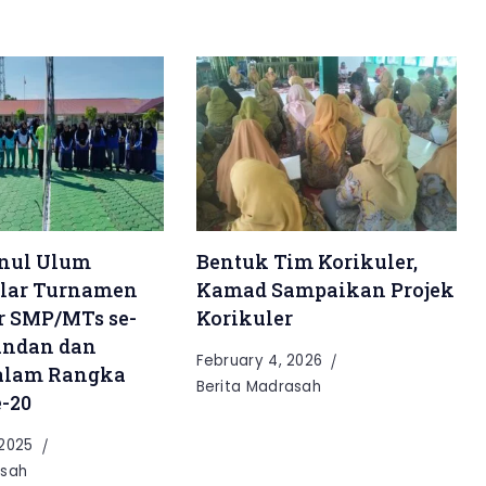
nul Ulum
Bentuk Tim Korikuler,
elar Turnamen
Kamad Sampaikan Projek
r SMP/MTs se-
Korikuler
andan dan
February 4, 2026
dalam Rangka
Berita Madrasah
-20
 2025
asah