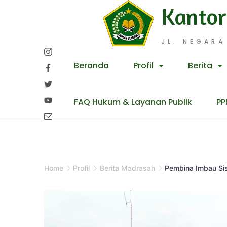
Skip
Kantor
to
content
JL. NEGARA
Beranda
Profil
Berita
FAQ Hukum & Layanan Publik
PP
Home
Profil
Berita Madrasah
Pembina Imbau Sis